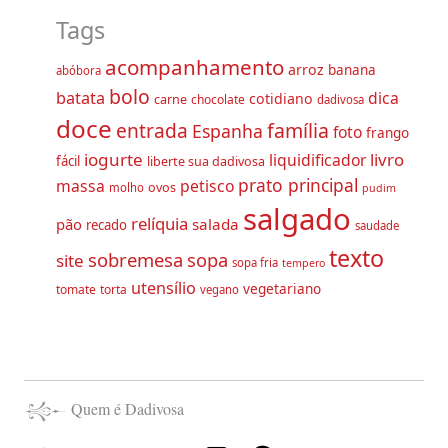
Tags
acompanhamento
arroz
banana
abóbora
bolo
batata
dica
cotidiano
carne
chocolate
dadivosa
doce
família
entrada
Espanha
foto
frango
iogurte
livro
liquidificador
fácil
liberte sua dadivosa
prato principal
massa
petisco
ovos
molho
pudim
salgado
relíquia
pão
salada
recado
saudade
texto
sobremesa
sopa
site
sopa fria
tempero
utensílio
vegetariano
tomate
torta
vegano
Quem é Dadivosa