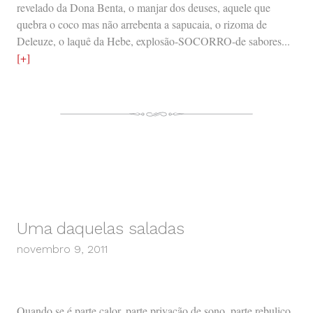
revelado da Dona Benta, o manjar dos deuses, aquele que
quebra o coco mas não arrebenta a sapucaia, o rizoma de
Deleuze, o laquê da Hebe, explosão-SOCORRO-de sabores...
[+]
Uma daquelas saladas
novembro 9, 2011
Quando se é parte calor, parte privação de sono, parte rebuliço