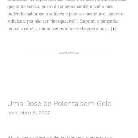
que outra versão, posso dizer agora também tenho meu
preferido: saboroso o suficiente para ser memorável, suave o
suficiente pra não ser “inesquecível”. Suprimi o pimentão,
reduzi a cebola, minimizei os alhos e cheguei a um...
[+]
Uma Dose de Polenta sem Gelo
novembro 6, 2007
Atiçou-me a cobiça a polenta da Eliana, que serviu de