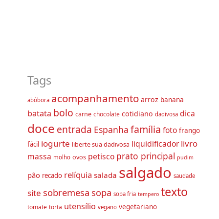
Tags
acompanhamento
arroz
banana
abóbora
bolo
batata
dica
cotidiano
carne
chocolate
dadivosa
doce
família
entrada
Espanha
foto
frango
iogurte
livro
liquidificador
fácil
liberte sua dadivosa
prato principal
massa
petisco
ovos
molho
pudim
salgado
relíquia
pão
salada
recado
saudade
texto
sobremesa
sopa
site
sopa fria
tempero
utensílio
vegetariano
tomate
torta
vegano