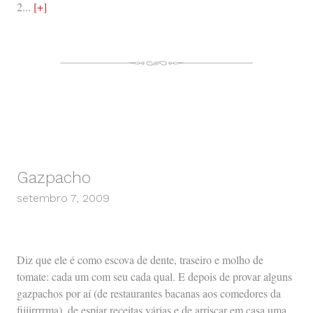
2...
[+]
Gazpacho
setembro 7, 2009
Diz que ele é como escova de dente, traseiro e molho de
tomate: cada um com seu cada qual. E depois de provar alguns
gazpachos por aí (de restaurantes bacanas aos comedores da
fiiiirrrrma), de espiar receitas várias e de arriscar em casa uma