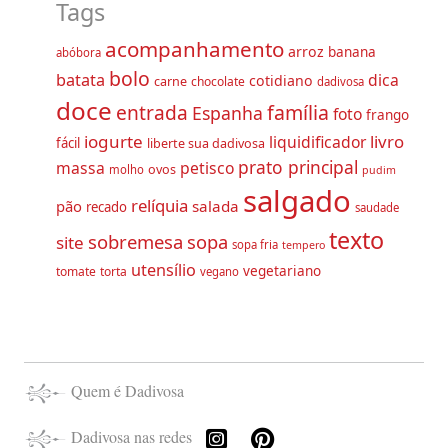
Tags
acompanhamento
arroz
banana
abóbora
bolo
batata
dica
cotidiano
carne
chocolate
dadivosa
doce
família
entrada
Espanha
foto
frango
iogurte
livro
liquidificador
fácil
liberte sua dadivosa
prato principal
massa
petisco
ovos
molho
pudim
salgado
relíquia
pão
salada
recado
saudade
texto
sobremesa
sopa
site
sopa fria
tempero
utensílio
vegetariano
tomate
torta
vegano
Quem é Dadivosa
Dadivosa nas redes