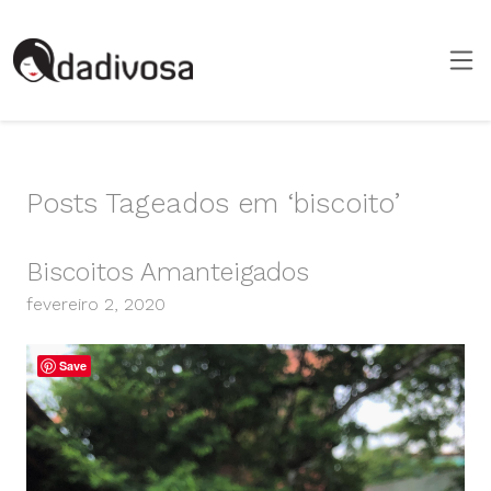
Posts Tageados em ‘biscoito’
Biscoitos Amanteigados
fevereiro 2, 2020
Save