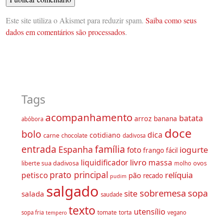
Alternative:
Este site utiliza o Akismet para reduzir spam.
Saiba como seus
dados em comentários são processados
.
Tags
acompanhamento
batata
arroz
banana
abóbora
doce
bolo
dica
cotidiano
carne
chocolate
dadivosa
família
entrada
Espanha
iogurte
foto
frango
fácil
livro
liquidificador
massa
liberte sua dadivosa
ovos
molho
prato principal
relíquia
petisco
pão
recado
pudim
salgado
sobremesa
sopa
site
salada
saudade
texto
utensílio
tomate
torta
sopa fria
vegano
tempero