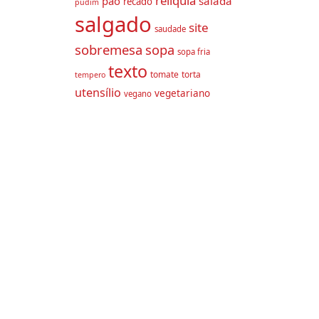
relíquia
pão
salada
recado
pudim
salgado
site
saudade
sobremesa
sopa
sopa fria
texto
tomate
torta
tempero
utensílio
vegetariano
vegano