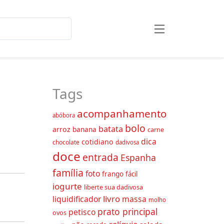
Tags
acompanhamento
abóbora
bolo
batata
arroz
banana
carne
dica
cotidiano
chocolate
dadivosa
doce
entrada
Espanha
família
foto
frango
fácil
iogurte
liberte sua dadivosa
livro
liquidificador
massa
molho
prato principal
petisco
ovos