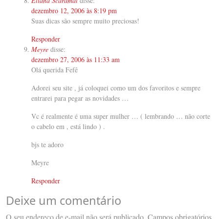
Eliana Scaramal
disse:
dezembro 12, 2006 às 8:19 pm
Suas dicas são sempre muito preciosas!
Responder
Meyre
disse:
dezembro 27, 2006 às 11:33 am
Olá querida Fefê
Adorei seu site , já coloquei como um dos favoritos e sempre
entrarei para pegar as novidades …
Vc é realmente é uma super mulher … ( lembrando … não corte
o cabelo em , está lindo ) .
bjs te adoro
Meyre
Responder
Deixe um comentário
O seu endereço de e-mail não será publicado.
Campos obrigatórios