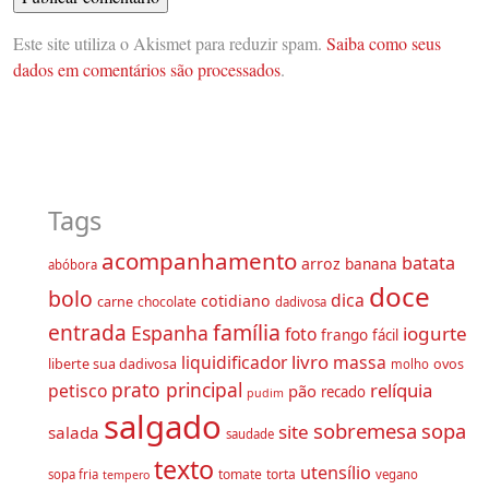
Alternative:
Este site utiliza o Akismet para reduzir spam.
Saiba como seus
dados em comentários são processados
.
Tags
acompanhamento
batata
arroz
banana
abóbora
doce
bolo
dica
cotidiano
carne
chocolate
dadivosa
família
entrada
Espanha
iogurte
foto
frango
fácil
livro
liquidificador
massa
liberte sua dadivosa
ovos
molho
prato principal
relíquia
petisco
pão
recado
pudim
salgado
sobremesa
sopa
site
salada
saudade
texto
utensílio
tomate
torta
sopa fria
vegano
tempero