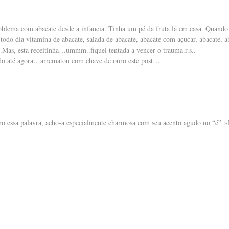
roblema com abacate desde a infancia. Tinha um pé da fruta lá em casa. Quand
odo dia vitamina de abacate, salada de abacate, abacate com açucar, abacate, a
…Mas, esta receitinha…ummm..fiquei tentada a vencer o trauma.r.s..
ndo até agora…arrematou com chave de ouro este post…
oro essa palavra, acho-a especialmente charmosa com seu acento agudo no “é” :