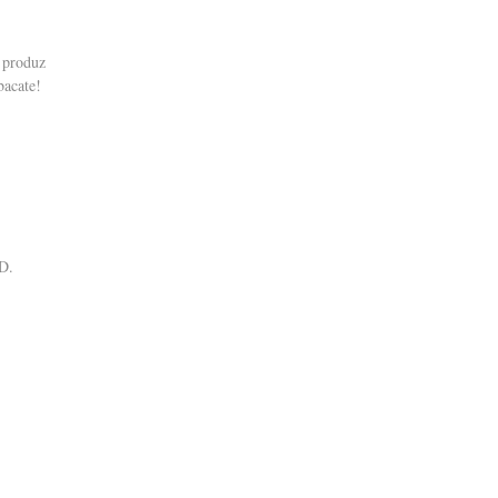
o produz
bacate!
-D.