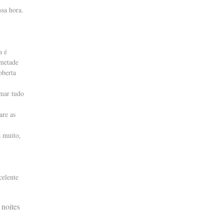
sa hora.
a é
 metade
oberta
rmar tudo
are as
a muito,
celente
noites