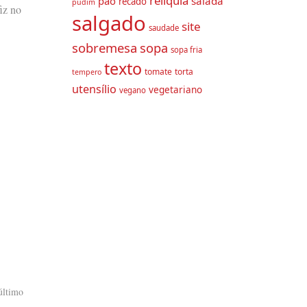
relíquia
pão
salada
recado
pudim
iz no
salgado
site
saudade
sobremesa
sopa
sopa fria
texto
tomate
torta
tempero
utensílio
vegetariano
vegano
último