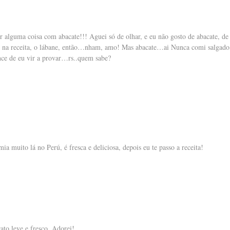
alguma coisa com abacate!!! Aguei só de olhar, e eu não gosto de abacate, de 
i na receita, o lábane, então…nham, amo! Mas abacate…ai Nunca comi salgado
nce de eu vir a provar…rs..quem sabe?
a muito lá no Perú, é fresca e deliciosa, depois eu te passo a receita!
ato leve e fresco. Adorei!