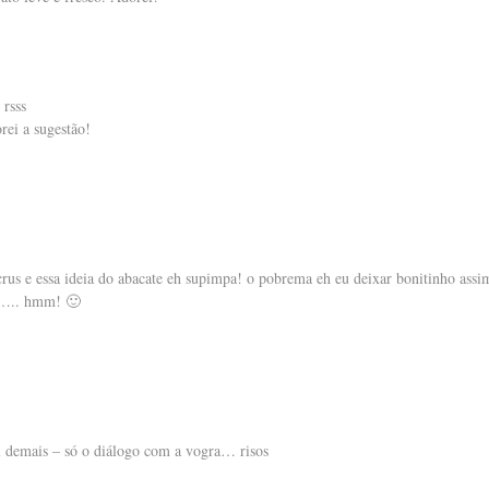
 rsss
rei a sugestão!
 crus e essa ideia do abacate eh supimpa! o pobrema eh eu deixar bonitinho ass
ei….. hmm! 🙂
al demais – só o diálogo com a vogra… risos