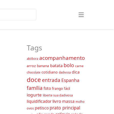
Tags
acompanhamento
abóbora
bolo
batata
arroz
banana
carne
dica
cotidiano
chocolate
dadivosa
doce
entrada
Espanha
família
foto
frango
fácil
iogurte
liberte sua dadivosa
livro
liquidificador
massa
molho
prato principal
petisco
ovos