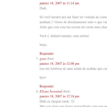
janeiro 18, 2007 às 11:14 am
Dadi,
Só você mesmo pra me fazer ter vontade de comer 
nenhum.!! Gosto de absolutamente tudo o que va
Acho que com essa tua receita até existe uma cha
Você é, definitivamente, uma artista!
beijo,
Responder
gyan
disse:
janeiro 18, 2007 às 12:08 pm
isso me lembrou de uma salada de acabate que comi
bjos!
Responder
Eliana Scaramal
disse:
janeiro 18, 2007 às 12:18 pm
Dadi eu cheguei tarde. 🙁
Mas vou dizer que fiquei maravilhada com esse pr