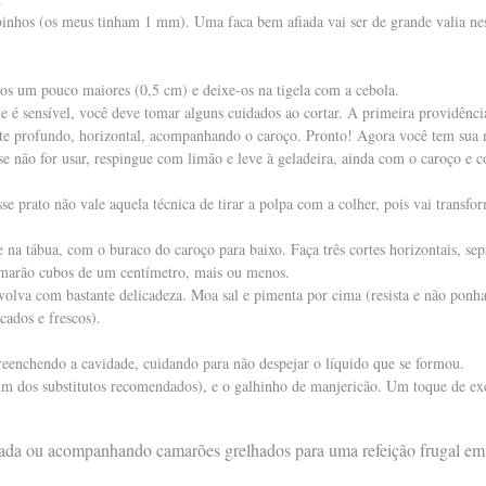
nhos (os meus tinham 1 mm). Uma faca bem afiada vai ser de grande valia nes
s um pouco maiores (0,5 cm) e deixe-os na tigela com a cebola.
e é sensível, você deve tomar alguns cuidados ao cortar. A primeira providênci
orte profundo, horizontal, acompanhando o caroço. Pronto! Agora você tem sua
se não for usar, respingue com limão e leve à geladeira, ainda com o caroço e c
e prato não vale aquela técnica de tirar a polpa com a colher, pois vai transfo
na tábua, com o buraco do caroço para baixo. Faça três cortes horizontais, sep
rmarão cubos de um centímetro, mais ou menos.
nvolva com bastante delicadeza. Moa sal e pimenta por cima (resista e não ponh
cados e frescos).
preenchendo a cavidade, cuidando para não despejar o líquido que se formou.
um dos substitutos recomendados), e o galhinho de manjericão. Um toque de ex
lada ou acompanhando camarões grelhados para uma refeição frugal em 