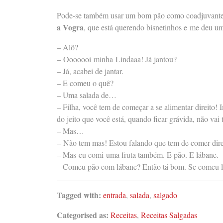
Pode-se também usar um bom pão como coadjuvante, c
a Vogra
, que está querendo bisnetinhos e me deu um
– Alô?
– Ooooooi minha Lindaaa! Já jantou?
– Já, acabei de jantar.
– E comeu o quê?
– Uma salada de…
– Filha, você tem de começar a se alimentar direito!
do jeito que você está, quando ficar grávida, não vai
– Mas…
– Não tem mas! Estou falando que tem de comer direi
– Mas eu comi uma fruta também. E pão. E lábane.
– Comeu pão com lábane? Então tá bom. Se comeu l
Tagged with:
entrada
,
salada
,
salgado
Categorised as:
Receitas
,
Receitas Salgadas