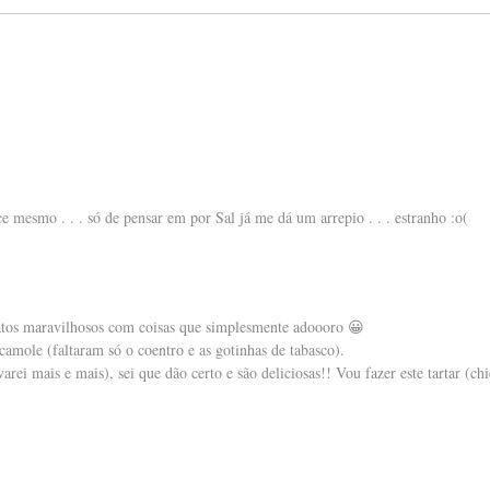
e mesmo . . . só de pensar em por Sal já me dá um arrepio . . . estranho :o(
atos maravilhosos com coisas que simplesmente adoooro 😀
amole (faltaram só o coentro e as gotinhas de tabasco).
arei mais e mais), sei que dão certo e são deliciosas!! Vou fazer este tartar (c