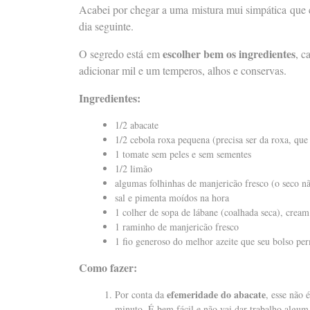
Acabei por chegar a uma mistura mui simpática que ch
dia seguinte.
escolher bem os ingredientes
O segredo está em
, c
adicionar mil e um temperos, alhos e conservas.
Ingredientes:
1/2 abacate
1/2 cebola roxa pequena (precisa ser da roxa, que
1 tomate sem peles e sem sementes
1/2 limão
algumas folhinhas de manjericão fresco (o seco nã
sal e pimenta moídos na hora
1 colher de sopa de lábane (coalhada seca), cream
1 raminho de manjericão fresco
1 fio generoso do melhor azeite que seu bolso pe
Como fazer:
efemeridade do abacate
Por conta da
, esse não 
minuto. É bem fácil e não vai dar trabalho algum