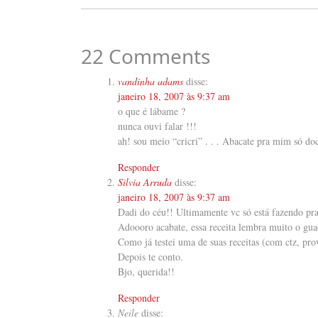
22 Comments
vandinha adams
disse:
janeiro 18, 2007 às 9:37 am
o que é lábame ?
nunca ouvi falar !!!
ah! sou meio “cricri” . . . Abacate pra mim só doc
Responder
Silvia Arruda
disse:
janeiro 18, 2007 às 9:37 am
Dadi do céu!! Ultimamente vc só está fazendo pr
Adoooro acabate, essa receita lembra muito o guac
Como já testei uma de suas receitas (com ctz, prov
Depois te conto.
Bjo, querida!!
Responder
Neile
disse: