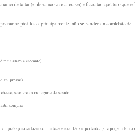
amei de tartar (embora não o seja, eu sei) e ficou tão apetitoso que ref
não se render ao comichão
aprichar ao picá-los e, principalmente,
de
 é mais suave e crocante)
o vai prestar)
 cheese, sour cream ou iogurte dessorado.
rmitir comprar
é um prato para se fazer com antecedência. Deixe, portanto, para prepará-lo no 
.