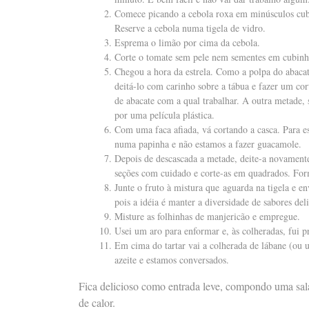
Comece picando a cebola roxa em minúsculos cubi
Reserve a cebola numa tigela de vidro.
Esprema o limão por cima da cebola.
Corte o tomate sem pele nem sementes em cubinho
Chegou a hora da estrela. Como a polpa do abacat
deitá-lo com carinho sobre a tábua e fazer um c
de abacate com a qual trabalhar. A outra metade, 
por uma película plástica.
Com uma faca afiada, vá cortando a casca. Para ess
numa papinha e não estamos a fazer guacamole.
Depois de descascada a metade, deite-a novamente 
seções com cuidado e corte-as em quadrados. Fo
Junte o fruto à mistura que aguarda na tigela e e
pois a idéia é manter a diversidade de sabores deli
Misture as folhinhas de manjericão e empregue.
Usei um aro para enformar e, às colheradas, fui 
Em cima do tartar vai a colherada de lábane (ou 
azeite e estamos conversados.
Fica delicioso como entrada leve, compondo uma sa
de calor.