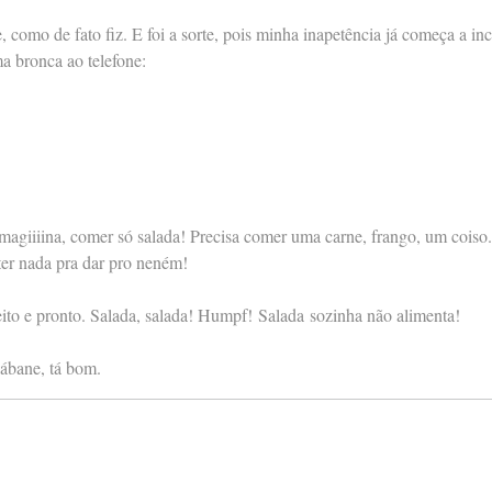
omo de fato fiz. E foi a sorte, pois minha inapetência já começa a i
a bronca ao telefone:
 Imagiiiina, comer só salada! Precisa comer uma carne, frango, um coiso
 ter nada pra dar pro neném!
to e pronto. Salada, salada! Humpf! Salada sozinha não alimenta!
ábane, tá bom.