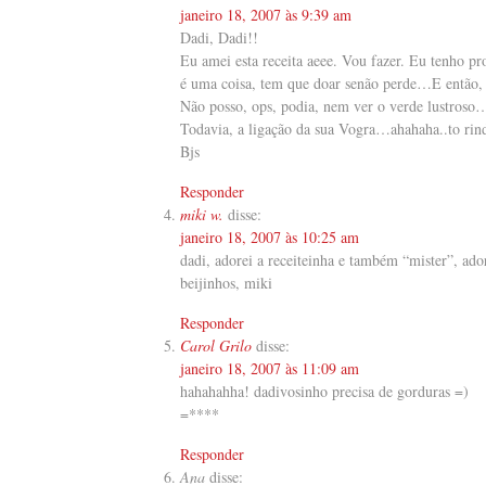
janeiro 18, 2007 às 9:39 am
Dadi, Dadi!!
Eu amei esta receita aeee. Vou fazer. Eu tenho p
é uma coisa, tem que doar senão perde…E então, t
Não posso, ops, podia, nem ver o verde lustroso
Todavia, a ligação da sua Vogra…ahahaha..to ri
Bjs
Responder
miki w.
disse:
janeiro 18, 2007 às 10:25 am
dadi, adorei a receiteinha e também “mister”, ad
beijinhos, miki
Responder
Carol Grilo
disse:
janeiro 18, 2007 às 11:09 am
hahahahha! dadivosinho precisa de gorduras =)
=****
Responder
Ana
disse: